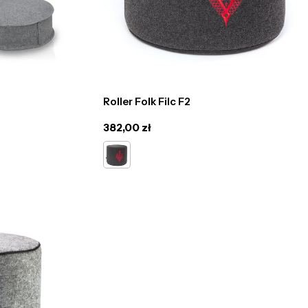
Roller Folk Filc F2
Cena
382,00 zł
regularna
Grafit