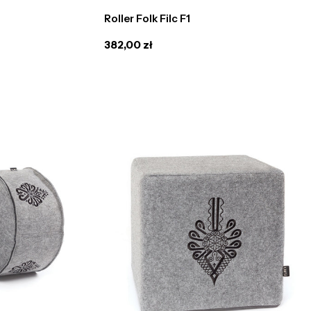
Roller Folk Filc F1
Cena
382,00 zł
regularna