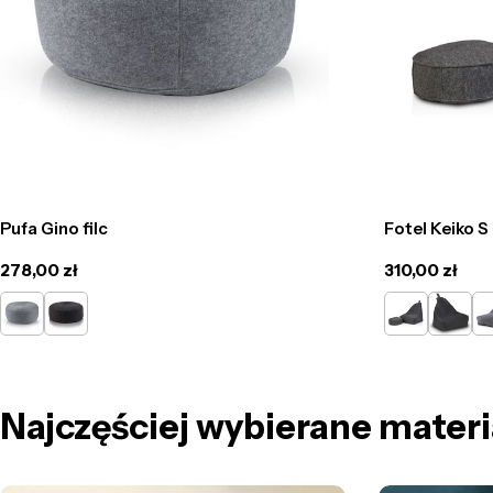
Pufa Gino filc
Fotel Keiko S 
Cena
278,00 zł
Cena
310,00 zł
regularna
regularna
szary
grafit
szary
grafit
po
Najczęściej wybierane materi