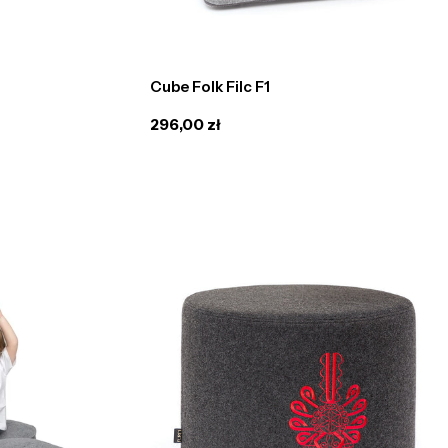
Cube Folk Filc F1
Cena
296,00 zł
regularna