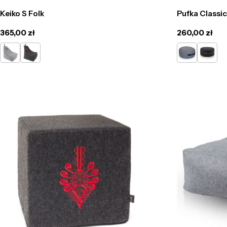
Keiko S Folk
Pufka Classi
Cena
365,00 zł
Cena
260,00 zł
regularna
regularna
Szary
Grafit
szary
grafit