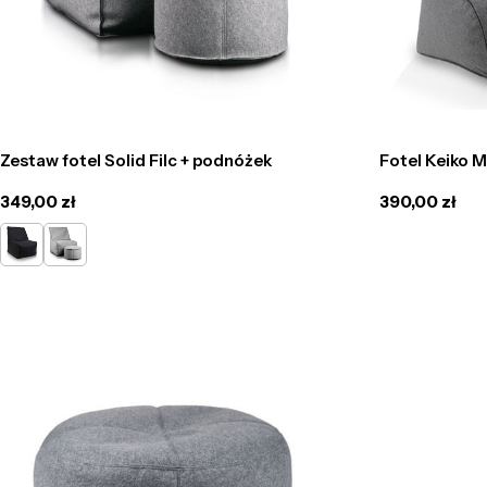
Zestaw fotel Solid Filc + podnóżek
Fotel Keiko M
Cena
349,00 zł
Cena
390,00 zł
regularna
regularna
grafit
szary