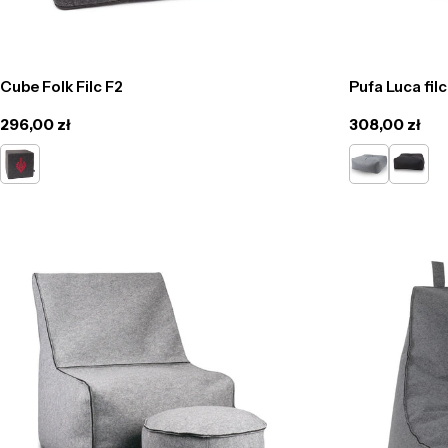
Cube Folk Filc F2
Pufa Luca filc
Cena
296,00 zł
Cena
308,00 zł
regularna
regularna
Grafit
szary
grafit