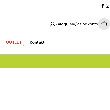
Fac
I
Zaloguj się/Załóż konto
Kos
OUTLET
Kontakt