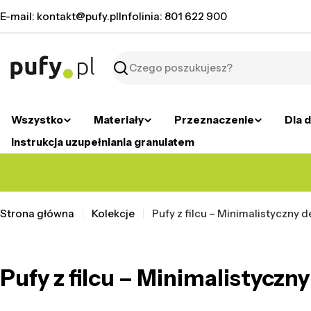
Przejdź
E-mail: kontakt@pufy.pl
Infolinia: 801 622 900
do
treści
Szukaj
Wszystko
Materiały
Przeznaczenie
Dla d
Instrukcja uzupełniania granulatem
Strona główna
Kolekcje
Pufy z filcu – Minimalistyczny d
Pufy z filcu – Minimalistyczn