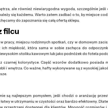
rza, ale również niewiarygodna wygoda, szczególnie jeśli ch
ależy się każdemu. Warto zatem zadbać o to, by miejsce codzi
achęcamy do zapoznania się całą ofertą sklepu.
 filcu
 w pracy, miejscu rodzinnych spotkań, czy w domowym zaciszu,
 ich miękkość, która sama w sobie zachęca do odpoczynku 
niewysokim stoliku kawowym lub jako podnóżek do fotela podc
oraz czarnej kolorystyce. Część wzorów dodatkowo posiada
i i wnętrza. Co ważne, hafty wykonywane są z wysokiej jakości
ksze.
ie są najlepszym pomysłem, jeśli chodzi o aranżację przest
twy w utrzymaniu w czystości oraz bardzo efektowny. Dlatego w
w przestrzeni dostępnej dla klientów. Mnogość rozmiarów i k