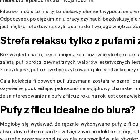
meble, które pokocha cała Twoja rodzina.
Filcowe meble to nie tylko ciekawy element wyposażenia wnęt
Odpoczynek po ciężkim dniu pracy czy nauki bezdyskusyjnie n
jest miękka i efektowna, czyli idealna do Twojego wnętrza. Z
Strefa relaksu tylko z pufami z
Bez względu na to, czy planujesz zaaranżować strefę relaksu
zaletą puf oprócz zewnętrznych walorów estetycznych jest
zdecydujesz, pufa może być użytkowana jako siedzisko przy 
Cała kolekcja filcowych puf utrzymana została w szarej 
ożywienie, podkreślając jednocześnie wyjątkowy charakter mebl
że zainteresowanie na pufy z filcu z roku na rok jest coraz wię
Pufy z filcu idealne do biura?
Mogłoby się wydawać, że ręcznie wykonywane pufy z filcu n
absolutnym hitem i bardzo wdzięcznym produktem, który jest ła
w strefie przeznaczonej tylko dla pracowników, ale również 