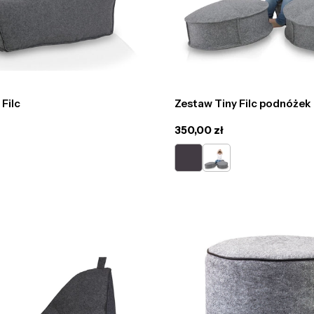
 Filc
Zestaw Tiny Filc podnóżek
Cena
350,00 zł
regularna
grafit
szary