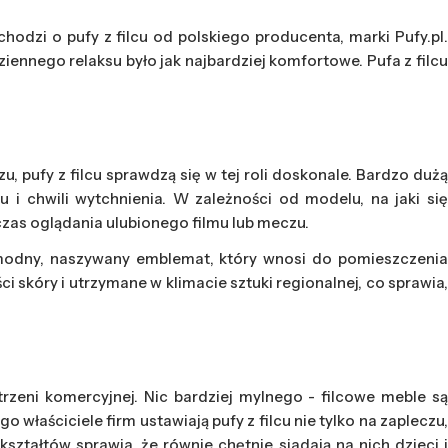
odzi o pufy z filcu od polskiego producenta, marki Pufy.pl.
ennego relaksu było jak najbardziej komfortowe. Pufa z filcu
 pufy z filcu sprawdzą się w tej roli doskonale. Bardzo dużą
i chwili wytchnienia. W zależności od modelu, na jaki się
zas oglądania ulubionego filmu lub meczu.
 modny, naszywany emblemat, który wnosi do pomieszczenia
 skóry i utrzymane w klimacie sztuki regionalnej, co sprawia,
rzeni komercyjnej. Nic bardziej mylnego - filcowe meble są
łaściciele firm ustawiają pufy z filcu nie tylko na zapleczu,
ształtów sprawia, że równie chętnie siadają na nich dzieci i