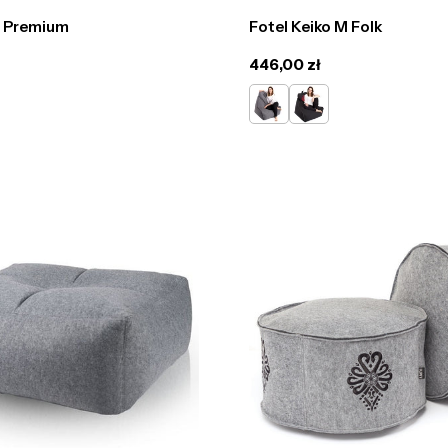
c Premium
Fotel Keiko M Folk
Cena
446,00 zł
regularna
Szary
Grafit