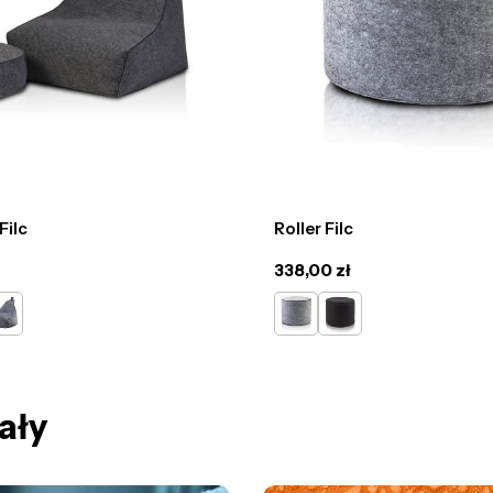
Filc
Roller Filc
Cena
338,00 zł
regularna
pielaty
szary
grafit
ały