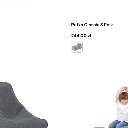
Pufka Classic S Folk
Cena
244,00 zł
regularna
szary