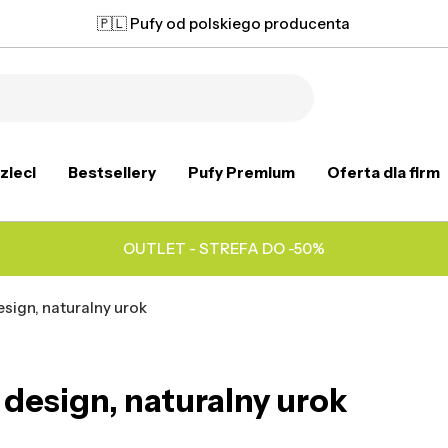
🇵🇱 Pufy od polskiego producenta
zieci
Bestsellery
Pufy Premium
Oferta dla firm
OUTLET - STREFA DO -50%
esign, naturalny urok
y design, naturalny urok