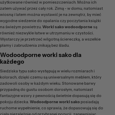
użytkowane również w pomieszczeniach. Można ich
zatem używać przez cały rok. Zimą - w domu, natomiast
wiosną i latem można wystawić je na zewnątrz, by mieć
wygodne siedzenie do opalania czy poczytania książki
na świeżym powietrzu.
Worki sako wodoodporne
są
również niezwykle łatwe w utrzymaniu w czystości.
Wystarczy je przetrzeć wilgotną ściereczką, a wszelkie
plamy i zabrudzenia znikają bez śladu.
Wodoodporne worki sako
dla
każdego
Siedziska typu sako występują w wielu rozmiarach i
kolorach, dzięki czemu są uniwersalnym meblem, który
zadowoli osoby w każdym wieku. Stonowane barwy
przypadną do gustu osobom dorosłym, natomiast
fantazyjne wzory z pewnością świetnie dopasują się do
pokoju dziecka.
Wodoodporne worki sako
posiadają
ruchome wypełnienie, co sprawia, że dopasowują się do
ciała niezależnie od przybranej pozycji, zapewniając