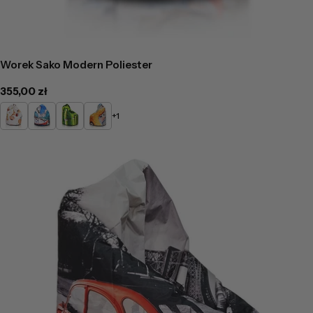
Worek Sako Modern Poliester
Cena
355,00 zł
regularna
DG12
DG13
DG14
DG16
+1