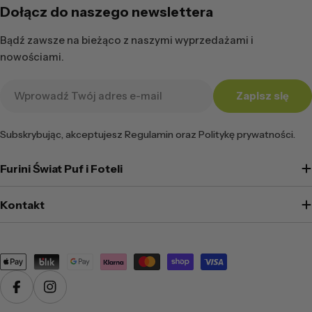
Dołącz do naszego newslettera
Bądź zawsze na bieżąco z naszymi wyprzedażami i
nowościami.
Adres
Zapisz się
e-
mail
Subskrybując, akceptujesz Regulamin oraz Politykę prywatności.
Furini Świat Puf i Foteli
Kontakt
Metody
płatności
Facebook
Instagram