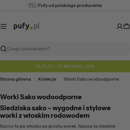
Przejdź
🇵🇱 Pufy od polskiego producenta
do
treści
K
Szukaj
OUTLET - STREFA DO -50%
Strona główna
Kolekcje
Worki Sako wodoodporne
Worki Sako wodoodporne
Siedziska sako – wygodne i stylowe
worki z włoskim rodowodem
Sacco to po włosku po prostu worek. Nazwa ta idealnie