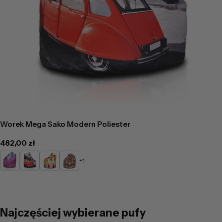
Worek Mega Sako Modern Poliester
Cena
482,00 zł
regularna
DG11
DG15
DG79
DG80
+1
Najczęściej wybierane pufy