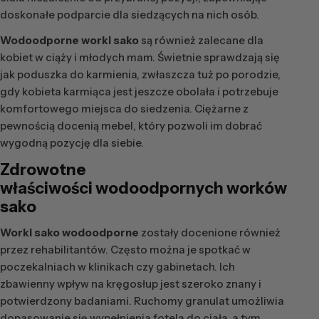
doskonałe podparcie dla siedzących na nich osób.
Wodoodporne worki sako
są również zalecane dla
kobiet w ciąży i młodych mam. Świetnie sprawdzają się
jak poduszka do karmienia, zwłaszcza tuż po porodzie,
gdy kobieta karmiąca jest jeszcze obolała i potrzebuje
komfortowego miejsca do siedzenia. Ciężarne z
pewnością docenią mebel, który pozwoli im dobrać
wygodną pozycję dla siebie.
Zdrowotne
właściwości
wodoodpornych worków
sako
Worki sako wodoodporne
zostały docenione również
przez rehabilitantów. Często można je spotkać w
poczekalniach w klinikach czy gabinetach. Ich
zbawienny wpływ na kręgosłup jest szeroko znany i
potwierdzony badaniami. Ruchomy granulat umożliwia
dopasowanie się wypełnienia fotela do ciała, a tym