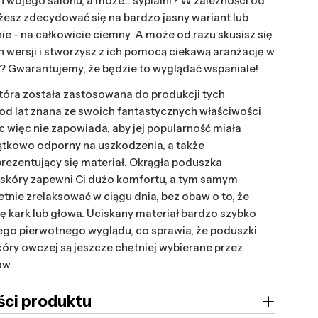
Twojego salonu, a może... sypialni? W zależności od
żesz zdecydować się na bardzo jasny wariant lub
ie - na całkowicie ciemny. A może od razu skusisz się
h wersji i stworzysz z ich pomocą ciekawą aranżację w
 Gwarantujemy, że będzie to wyglądać wspaniale!
tóra została zastosowana do produkcji tych
 od lat znana ze swoich fantastycznych właściwości
c więc nie zapowiada, aby jej popularność miała
ątkowo odporny na uszkodzenia, a także
prezentujący się materiał. Okrągła poduszka
 skóry zapewni Ci dużo komfortu, a tym samym
etnie zrelaksować w ciągu dnia, bez obaw o to, że
ię kark lub głowa. Uciskany materiał bardzo szybko
go pierwotnego wyglądu, co sprawia, że poduszki
óry owczej są jeszcze chętniej wybierane przez
ów.
ci produktu