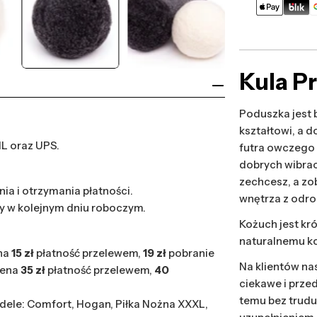
Metody
płatności
Kula P
Poduszka jest 
kształtowi, a 
HL oraz UPS.
futra owczego 
dobrych wibrac
zechcesz, a zo
ia i otrzymania płatności.
wnętrza z odro
y w kolejnym dniu roboczym.
Kożuch jest kró
naturalnemu ko
na
15 zł
płatność przelewem,
19 zł
pobranie
Na klientów na
cena
35 zł
płatność przelewem,
40
ciekawe i przed
temu bez trudu
ele: Comfort, Hogan, Piłka Nożna XXXL,