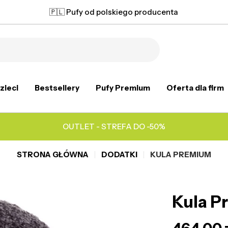
🇵🇱 Pufy od polskiego producenta
zieci
Bestsellery
Pufy Premium
Oferta dla firm
OUTLET - STREFA DO -50%
STRONA GŁÓWNA
DODATKI
KULA PREMIUM
Kula P