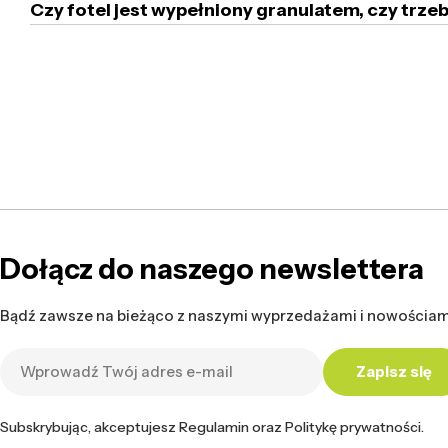
Czy fotel jest wypełniony granulatem, czy tr
Dołącz do naszego newslettera
Bądź zawsze na bieżąco z naszymi wyprzedażami i nowościam
Adres
Zapisz się
e-
mail
Subskrybując, akceptujesz Regulamin oraz Politykę prywatności.