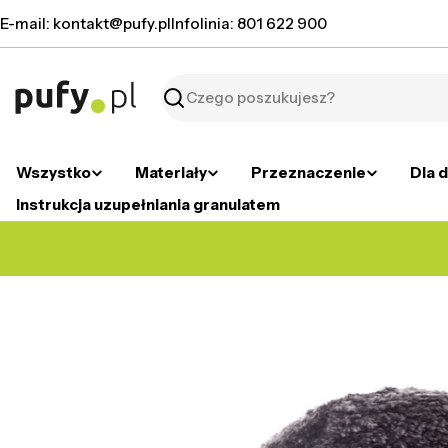
Przejdź
E-mail: kontakt@pufy.pl
Infolinia: 801 622 900
do
treści
Szukaj
Wszystko
Materiały
Przeznaczenie
Dla d
Instrukcja uzupełniania granulatem
Przejdź
do
informacji
o