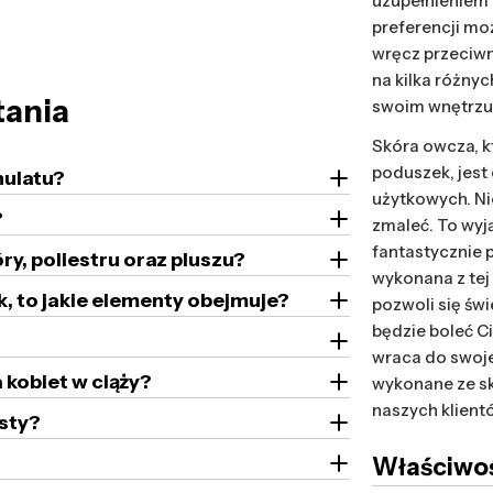
uzupełnieniem 
preferencji mo
wręcz przeciwn
na kilka różnyc
tania
swoim wnętrzu?
Skóra owcza, k
poduszek, jest
nulatu?
użytkowych. Ni
?
zmaleć. To wyj
fantastycznie 
ry, poliestru oraz pluszu?
wykonana z tej
k, to jakie elementy obejmuje?
pozwoli się świ
będzie boleć C
wraca do swoje
 kobiet w ciąży?
wykonane ze sk
naszych klient
sty?
Właściwoś