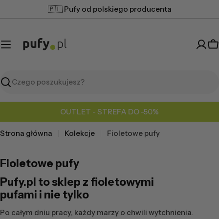
Przejdź
🇵🇱 Pufy od polskiego producenta
do
treści
K
Szukaj
OUTLET - STREFA DO -50%
Strona główna
Kolekcje
Fioletowe pufy
Fioletowe pufy
Pufy.pl to sklep z
fioletowymi
pufami
i nie tylko
Po całym dniu pracy, każdy marzy o chwili wytchnienia.