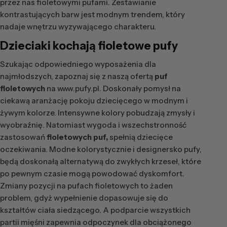
przez nas fioletowymi pufami. Zestawianie
kontrastujących barw jest modnym trendem, który
nadaje wnętrzu wyzywającego charakteru.
Dzieciaki kochają
fioletowe pufy
Szukając odpowiedniego wyposażenia dla
najmłodszych, zapoznaj się z naszą ofertą
puf
fioletowych
na www.pufy.pl. Doskonały pomysł na
ciekawą aranżację pokoju dziecięcego w modnym i
żywym kolorze. Intensywne kolory pobudzają zmysły i
wyobraźnię. Natomiast wygoda i wszechstronność
zastosowań
fioletowych puf,
spełnią dziecięce
oczekiwania. Modne kolorystycznie i designersko pufy,
będą doskonałą alternatywą do zwykłych krzeseł, które
po pewnym czasie mogą powodować dyskomfort.
Zmiany pozycji na pufach fioletowych to żaden
problem, gdyż wypełnienie dopasowuje się do
kształtów ciała siedzącego. A podparcie wszystkich
partii mięśni zapewnia odpoczynek dla obciążonego