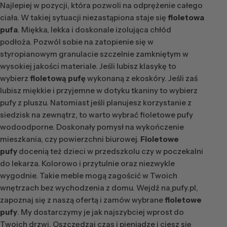
Najlepiej w pozycji, która pozwoli na odprężenie całego
ciała. W takiej sytuacji niezastąpiona staje się
fioletowa
pufa
. Miękka, lekka i doskonale izolująca chłód
podłoża. Pozwól sobie na zatopienie się w
styropianowym granulacie szczelnie zamkniętym w
wysokiej jakości materiale. Jeśli lubisz klasykę to
wybierz
fioletową pufę
wykonaną z ekoskóry. Jeśli zaś
lubisz miękkie i przyjemne w dotyku tkaniny to wybierz
pufy z pluszu. Natomiast jeśli planujesz korzystanie z
siedzisk na zewnątrz, to warto wybrać fioletowe pufy
wodoodporne. Doskonały pomysł na wykończenie
mieszkania, czy powierzchni biurowej.
Fioletowe
pufy
docenią też dzieci w przedszkolu czy w poczekalni
do lekarza. Kolorowo i przytulnie oraz niezwykle
wygodnie. Takie meble mogą zagościć w Twoich
wnętrzach bez wychodzenia z domu. Wejdź na
pufy.pl,
zapoznaj się z naszą ofertą i zamów wybrane
fioletowe
pufy
. My dostarczymy je jak najszybciej wprost do
Twoich drzwi. Oszczędzaj czas i pieniądze i ciesz się