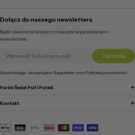
Dołącz do naszego newslettera
Bądź zawsze na bieżąco z naszymi wyprzedażami i
nowościami.
Adres
Zapisz się
e-
mail
Subskrybując, akceptujesz Regulamin oraz Politykę prywatności.
Furini Świat Puf i Foteli
Kontakt
Metody
płatności