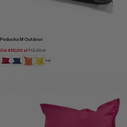
Poducha M Outdoor
Od 430,00 zł
712,00 zł
Cena
Cena
promocyjna
regularna
Czerwony
Granatowy
Ceglasty
Żółty
+13