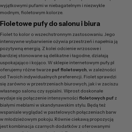
wyjątkowymi pufami w niebagatelnym i niezwykle
modnym, fioletowym kolorze.
Fioletowe pufy
do salonu i biura
Fiolet to kolor o wszechstronnym zastosowaniu. Jego
intensywne wybarwienie ożywia przestrzeń i napełnia ją
pozytywną energią. Z kolei odcienie wrzosowe i
bardziej stonowane są delikatne i łagodne, działają
uspokajająco i kojąco. W sklepie internetowym pufy.pl
oferujemy różne twarze
puf fioletowych
, w zależności
od Twoich indywidualnych preferencji. Fiolet sprawdzi
się zarówno w przestrzeniach biurowych, jak i w zaciszu
własnego salonu czy sypialni. Wprost doskonałe
wydaje się połączenie intensywności
fioletowych puf
z
białymi meblami w skandynawskim stylu. Będą też
wspaniale wyglądać w pastelowych połączeniach barw
w młodzieżowym pokoju. Równie ciekawą propozycją
jest kombinacja czarnych dodatków z oferowanymi