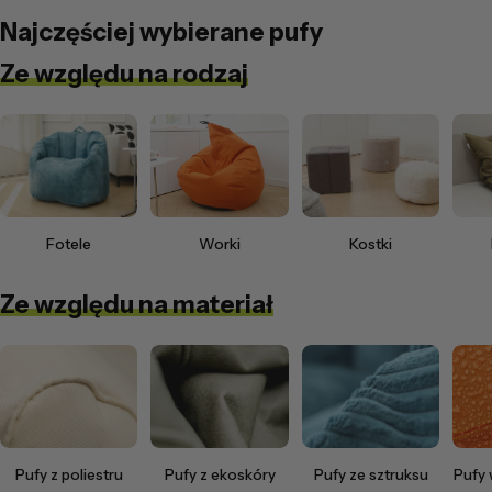
Najczęściej wybierane pufy
Ze względu na rodzaj
Fotele
Worki
Kostki
Ze względu na materiał
Pufy z poliestru
Pufy z ekoskóry
Pufy ze sztruksu
Pufy