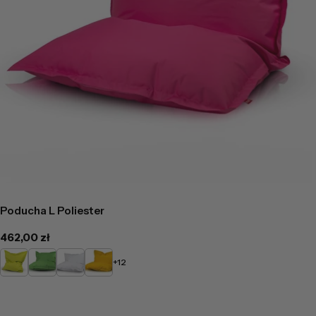
Poducha L Poliester
Cena
462,00 zł
regularna
Limonkowy
Zielony
Biały
Żółty
+12