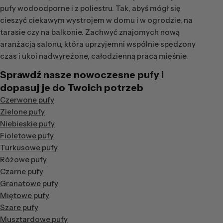
pufy wodoodporne i z poliestru. Tak, abyś mógł się
cieszyć ciekawym wystrojem w domu i w ogrodzie, na
tarasie czy na balkonie. Zachwyć znajomych nową
aranżacją salonu, która uprzyjemni wspólnie spędzony
czas i ukoi nadwyrężone, całodzienną pracą mięśnie.
Sprawdź nasze nowoczesne pufy i
dopasuj je do Twoich potrzeb
Czerwone pufy
Zielone pufy
Niebieskie pufy
Fioletowe pufy
Turkusowe pufy
Różowe pufy
Czarne pufy
Granatowe pufy
Miętowe pufy
Szare pufy
Musztardowe pufy