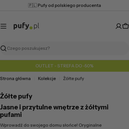
Przejdź
🇵🇱 Pufy od polskiego producenta
do
treści
K
Szukaj
OUTLET - STREFA DO -50%
Strona główna
Kolekcje
Żółte pufy
Żółte pufy
Jasne i przytulne wnętrze z
żółtymi
pufami
Wprowadź do swojego domu słońce! Oryginalne