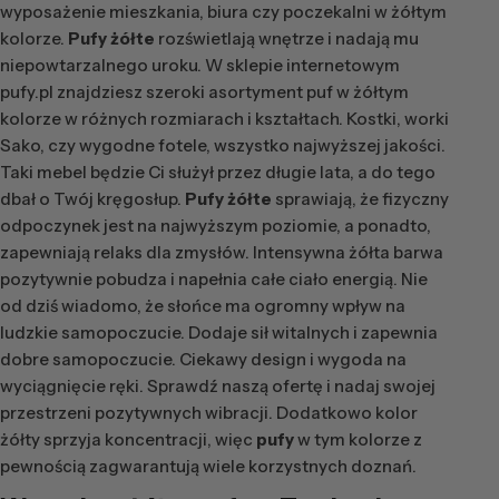
wyposażenie mieszkania, biura czy poczekalni w żółtym
kolorze.
Pufy żółte
rozświetlają wnętrze i nadają mu
niepowtarzalnego uroku. W sklepie internetowym
pufy.pl znajdziesz szeroki asortyment puf w żółtym
kolorze w różnych rozmiarach i kształtach. Kostki, worki
Sako, czy wygodne fotele, wszystko najwyższej jakości.
Taki mebel będzie Ci służył przez długie lata, a do tego
dbał o Twój kręgosłup.
Pufy żółte
sprawiają, że fizyczny
odpoczynek jest na najwyższym poziomie, a ponadto,
zapewniają relaks dla zmysłów. Intensywna żółta barwa
pozytywnie pobudza i napełnia całe ciało energią. Nie
od dziś wiadomo, że słońce ma ogromny wpływ na
ludzkie samopoczucie. Dodaje sił witalnych i zapewnia
dobre samopoczucie. Ciekawy design i wygoda na
wyciągnięcie ręki. Sprawdź naszą ofertę i nadaj swojej
przestrzeni pozytywnych wibracji. Dodatkowo kolor
żółty sprzyja koncentracji, więc
pufy
w tym kolorze z
pewnością zagwarantują wiele korzystnych doznań.