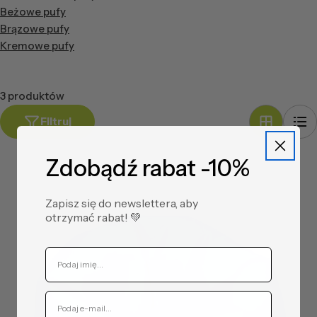
Beżowe pufy
Brązowe pufy
Kremowe pufy
3 produktów
Filtruj
Zdobądź rabat -10%
Zapisz się do newslettera, aby
otrzymać rabat! ​💚