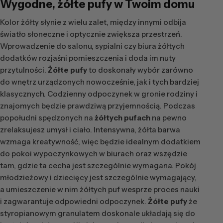
Wygodne,
żółte pufy
w Twoim domu
Kolor żółty słynie z wielu zalet, między innymi odbija
światło słoneczne i optycznie zwiększa przestrzeń.
Wprowadzenie do salonu, sypialni czy biura żółtych
dodatków rozjaśni pomieszczenia i doda im nuty
przytulności.
Żółte pufy
to doskonały wybór zarówno
do wnętrz urządzonych nowocześnie, jak i tych bardziej
klasycznych. Codzienny odpoczynek w gronie rodziny i
znajomych będzie prawdziwą przyjemnością. Podczas
popołudni spędzonych na
żółtych pufach
na pewno
zrelaksujesz umysł i ciało. Intensywna, żółta barwa
wzmaga kreatywność, więc będzie idealnym dodatkiem
do pokoi wypoczynkowych w biurach oraz wszędzie
tam, gdzie ta cecha jest szczególnie wymagana. Pokój
młodzieżowy i dziecięcy jest szczególnie wymagający,
a umieszczenie w nim żółtych puf wesprze proces nauki
i zagwarantuje odpowiedni odpoczynek.
Żółte pufy
że
styropianowym granulatem doskonale układają się do