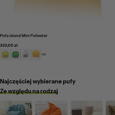
Pufa Island Mini Poliester
Cena
323,00 zł
regularna
Limonkowy
Zielony
Biały
Żółty
+12
Najczęściej wybierane pufy
Ze względu na rodzaj