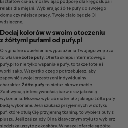
kształtów ciała umożliwiając podporę dla kręgosłupa i
relaks dla mięśni. Wybierając żółte pufy do swojego
domu czy miejsca pracy, Twoje ciało będzie Ci
wdzięczne.
Dodaj kolorów w swoim otoczeniu
z
żółtymi pufami
od pufy.pl
Oryginalne dopełnienie wyposażenia Twojego wnętrza
to właśnie
żółte pufy.
Oferta sklepu internetowego
pufy.pl to nie tylko wspaniałe pufy, to także fotele i
worki sako. Wszystko czego potrzebujesz, aby
zapewnić swojej przestrzeni indywidualny
charakter.
Żółte pufy
to nietuzinkowe meble.
Zachwycają intensywnością barw oraz jakością
wykonania. Możesz wybrać materiał z jakiego żółte pufy
będą wykonane. Jeśli szukasz przyjemnych w dotyku
puf, które otulą Cię przyjemną tkaniną, to wybierz pufy z
pluszu. Jeśli zaś zależy Ci na klasycznym stylu to wybierz
siedziska uszyte z ekoskóry. W naszej ofercie są żółte