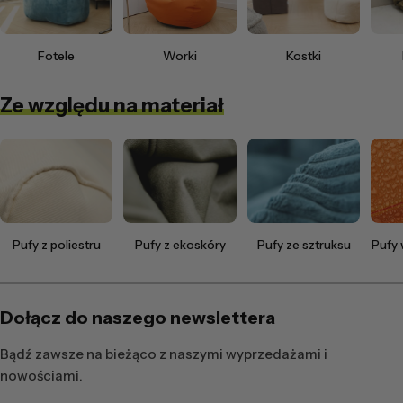
Fotele
Worki
Kostki
Ze względu na materiał
Pufy z poliestru
Pufy z ekoskóry
Pufy ze sztruksu
Pufy
Dołącz do naszego newslettera
Bądź zawsze na bieżąco z naszymi wyprzedażami i
nowościami.