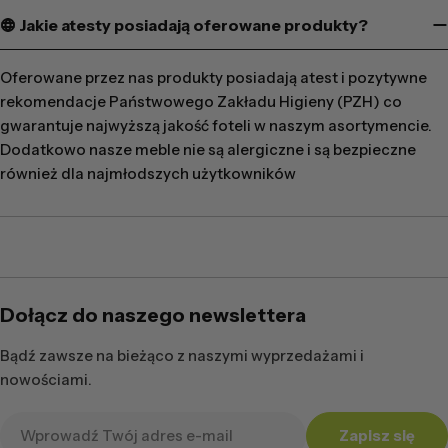
Jakie atesty posiadają oferowane produkty?
Oferowane przez nas produkty posiadają atest i pozytywne
rekomendacje Państwowego Zakładu Higieny (PZH) co
gwarantuje najwyższą jakość foteli w naszym asortymencie.
Dodatkowo nasze meble nie są alergiczne i są bezpieczne
również dla najmłodszych użytkowników
Dołącz do naszego newslettera
Bądź zawsze na bieżąco z naszymi wyprzedażami i
nowościami.
Adres
Zapisz się
e-