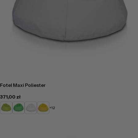
Fotel Maxi Poliester
Cena
371,00 zł
regularna
Limonkowy
Zielony
Biały
Żółty
+12