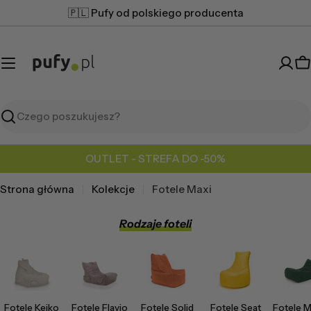
Przejdź
🇵🇱 Pufy od polskiego producenta
do
treści
K
Szukaj
OUTLET - STREFA DO -50%
Strona główna
Kolekcje
Fotele Maxi
Rodzaje foteli
Fotele Keiko
Fotele Flavio
Fotele Solid
Fotele Seat
Fotele M