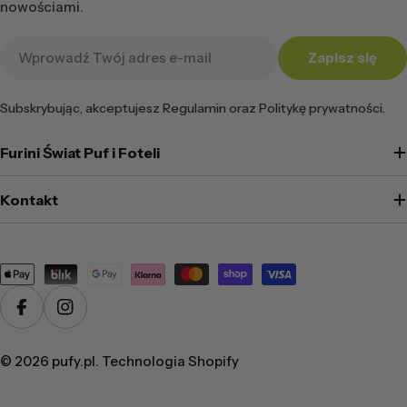
nowościami.
Adres
Zapisz się
e-
mail
Subskrybując, akceptujesz Regulamin oraz Politykę prywatności.
Furini Świat Puf i Foteli
Kontakt
Metody
płatności
Facebook
Instagram
© 2026
pufy.pl
. Technologia Shopify