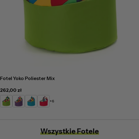
Fotel Yoko Poliester Mix
Cena
262,00 zł
regularna
Limonkowy
Fioletowy
Turkusowy
Czerwony
+6
-
-
-
-
Mix
Mix
Mix
Mix
Wszystkie Fotele