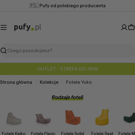
Przejdź
🇵🇱 Pufy od polskiego producenta
do
treści
K
Szukaj
OUTLET - STREFA DO -50%
Strona główna
Kolekcje
Fotele Yoko
Rodzaje foteli
Fotele Keiko
Fotele Flavio
Fotele Solid
Fotele Seat
Fotele M