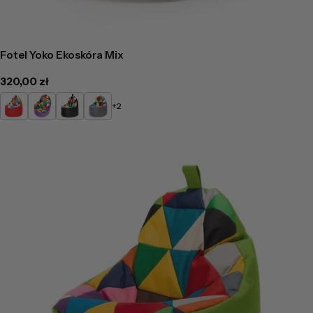
Fotel Yoko Ekoskóra Mix
Cena
320,00 zł
regularna
Czerwony
Fioletowy
Czarny
Popielaty
+2
Mix
Mix
Mix
Mix