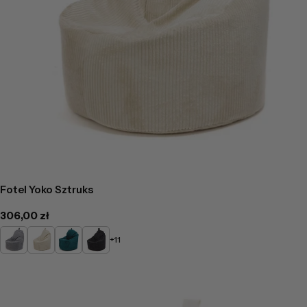
Fotel Yoko Sztruks
Cena
306,00 zł
regularna
Gołębi
Kremowy
Butelkowa
Czarny
+11
zieleń