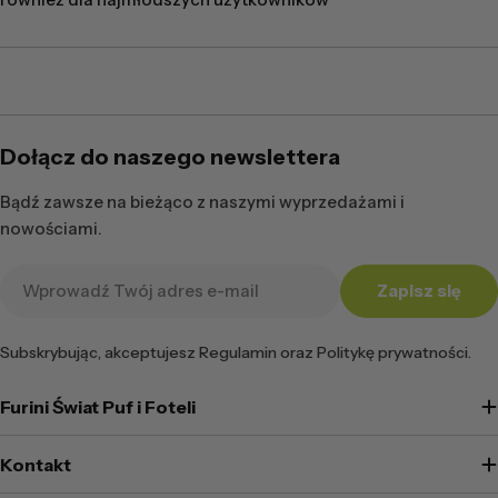
Dołącz do naszego newslettera
Bądź zawsze na bieżąco z naszymi wyprzedażami i
nowościami.
Adres
Zapisz się
e-
mail
Subskrybując, akceptujesz Regulamin oraz Politykę prywatności.
Furini Świat Puf i Foteli
Kontakt