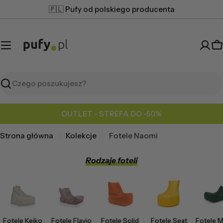
Przejdź
🇵🇱 Pufy od polskiego producenta
do
treści
K
Szukaj
OUTLET - STREFA DO -50%
Strona główna
Kolekcje
Fotele Naomi
Rodzaje foteli
Fotele Keiko
Fotele Flavio
Fotele Solid
Fotele Seat
Fotele M