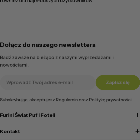
również dla najmłodszych użytkowników
Dołącz do naszego newslettera
Bądź zawsze na bieżąco z naszymi wyprzedażami i
nowościami.
Adres
Zapisz się
e-
mail
Subskrybując, akceptujesz Regulamin oraz Politykę prywatności.
Furini Świat Puf i Foteli
Kontakt