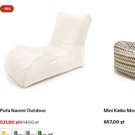
-15%
Pufa Naomi Outdoor
Mini Keiko Mo
Cena
657,00 zł
521,90 zł
614,00 zł
Cena
Cena
regularna
promocyjna
regularna
Żółty
Jasno
Cappucino
Zielony
+8