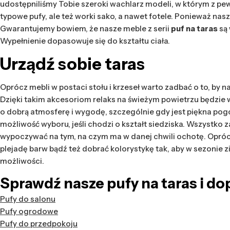
udostępniliśmy Tobie szeroki wachlarz modeli, w którym z pewn
typowe pufy, ale też worki sako, a nawet fotele. Ponieważ na
Gwarantujemy bowiem, że nasze meble z serii
puf na taras
są
Wypełnienie dopasowuje się do kształtu ciała.
Urządź sobie taras
Oprócz mebli w postaci stołu i krzeseł warto zadbać o to, by n
Dzięki takim akcesoriom relaks na świeżym powietrzu będzie w
o dobrą atmosferę i wygodę, szczególnie gdy jest piękna pog
możliwość wyboru, jeśli chodzi o kształt siedziska. Wszystko
wypoczywać na tym, na czym ma w danej chwili ochotę. Opróc
plejadę barw bądź też dobrać kolorystykę tak, aby w sezoni
możliwości.
Sprawdź nasze pufy na taras i do
Pufy do salonu
Pufy ogrodowe
Pufy do przedpokoju