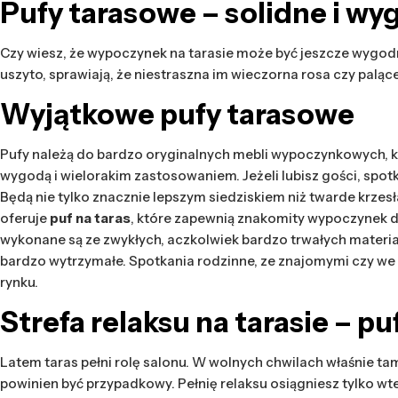
Pufy tarasowe – solidne i wy
Czy wiesz, że wypoczynek na tarasie może być jeszcze wygodn
uszyto, sprawiają, że niestraszna im wieczorna rosa czy paląc
Wyjątkowe pufy tarasowe
Pufy należą do bardzo oryginalnych mebli wypoczynkowych, któ
wygodą i wielorakim zastosowaniem. Jeżeli lubisz gości, spot
Będą nie tylko znacznie lepszym siedziskiem niż twarde krzes
oferuje
puf na taras
, które zapewnią znakomity wypoczynek dl
wykonane są ze zwykłych, aczkolwiek bardzo trwałych materiał
bardzo wytrzymałe. Spotkania rodzinne, ze znajomymi czy we 
rynku.
Strefa relaksu na tarasie –
puf
Latem taras pełni rolę salonu. W wolnych chwilach właśnie ta
powinien być przypadkowy. Pełnię relaksu osiągniesz tylko wt