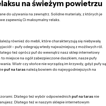
relaksu na świeżym powietrzu
 do używania na zewnątrz. Solidne materiały, z których je
sowe zapewnią Ci maksymalny relaks.
ależą również do mebli, które charakteryzują się niebywałą
yjaciół – pufy odegrają wtedy najważniejszą z możliwych ról.
Dlatego też oprócz puf do wewnątrz nasz sklep internetowy
s to miejsce na ogół zabezpieczone daszkiem, nasze pufy
wania. Wiatr czy słońce nie wyrządzą im krzywdy, gdyż pufy są
ze
puf na taras
należą bowiem do najwygodniejszych na
ieczorami. Dlatego też wybór odpowiednich
puf na taras
nie
lanujesz. Dlatego też w naszym sklepie internetowym