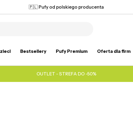
🇵🇱 Pufy od polskiego producenta
zieci
Bestsellery
Pufy Premium
Oferta dla firm
OUTLET - STREFA DO -50%