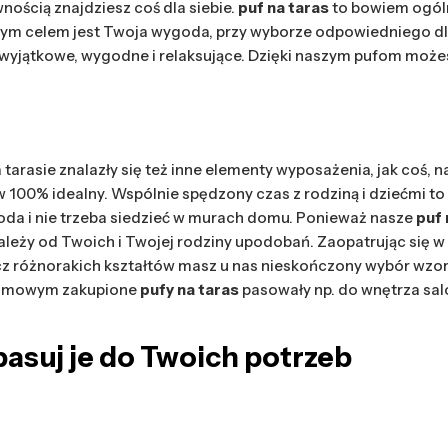
ością znajdziesz coś dla siebie.
puf na taras
to bowiem ogóln
szym celem jest Twoja wygoda, przy wyborze odpowiedniego dla 
 wyjątkowe, wygodne i relaksujące. Dzięki naszym pufom możes
a tarasie znalazły się też inne elementy wyposażenia, jak coś,
 100% idealny. Wspólnie spędzony czas z rodziną i dziećmi to
oda i nie trzeba siedzieć w murach domu. Ponieważ nasze
puf 
 zależy od Twoich i Twojej rodziny upodobań. Zaopatrując się 
z różnorakich kształtów masz u nas nieskończony wybór wzor
e zimowym zakupione
pufy na taras
pasowały np. do wnętrza sa
pasuj je do Twoich potrzeb