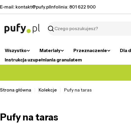
Przejdź
E-mail: kontakt@pufy.pl
Infolinia: 801 622 900
do
treści
Szukaj
Wszystko
Materiały
Przeznaczenie
Dla d
Instrukcja uzupełniania granulatem
Strona główna
Kolekcje
Pufy na taras
Pufy na taras