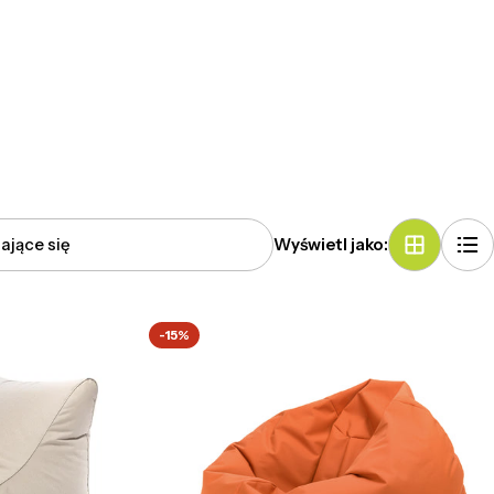
Wyświetl jako:
-15%