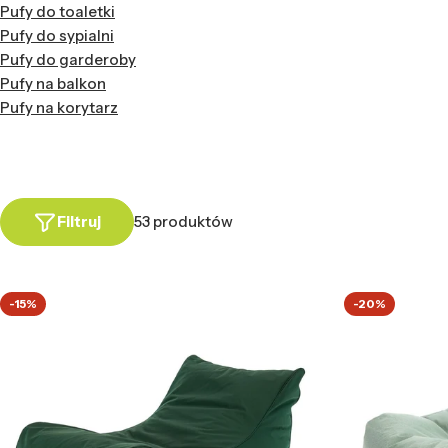
Pufy do toaletki
Pufy do sypialni
Pufy do garderoby
Pufy na balkon
Pufy na korytarz
Filtruj
53 produktów
-15%
-20%