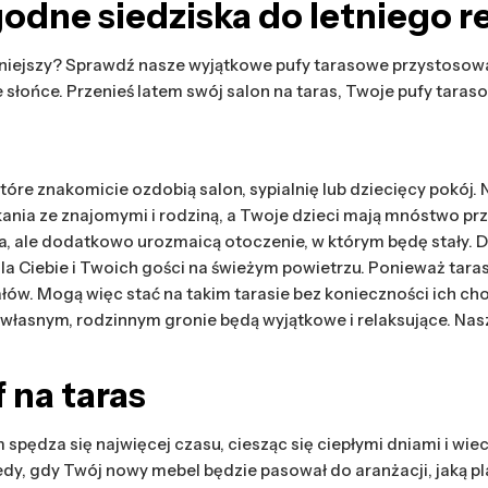
godne siedziska do letniego 
iejszy? Sprawdź nasze wyjątkowe pufy tarasowe przystosowane
e słońce. Przenieś latem swój salon na taras, Twoje pufy tara
re znakomicie ozdobią salon, sypialnię lub dziecięcy pokój. N
kania ze znajomymi i rodziną, a Twoje dzieci mają mnóstwo prz
ła, ale dodatkowo urozmaicą otoczenie, w którym będę stały. 
a Ciebie i Twoich gości na świeżym powietrzu. Ponieważ tara
ów. Mogą więc stać na takim tarasie bez konieczności ich cho
własnym, rodzinnym gronie będą wyjątkowe i relaksujące. Nas
 na taras
m spędza się najwięcej czasu, ciesząc się ciepłymi dniami i w
edy, gdy Twój nowy mebel będzie pasował do aranżacji, jaką p