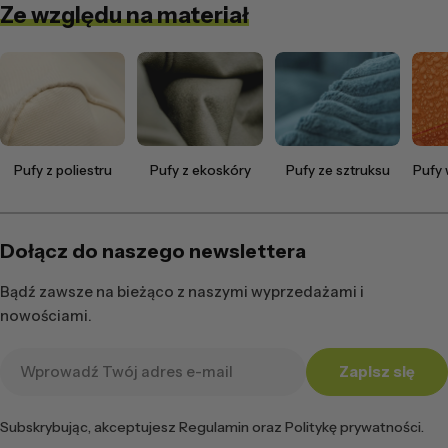
Ze względu na materiał
Pufy z poliestru
Pufy z ekoskóry
Pufy ze sztruksu
Pufy
Dołącz do naszego newslettera
Bądź zawsze na bieżąco z naszymi wyprzedażami i
nowościami.
Adres
Zapisz się
e-
mail
Subskrybując, akceptujesz Regulamin oraz Politykę prywatności.