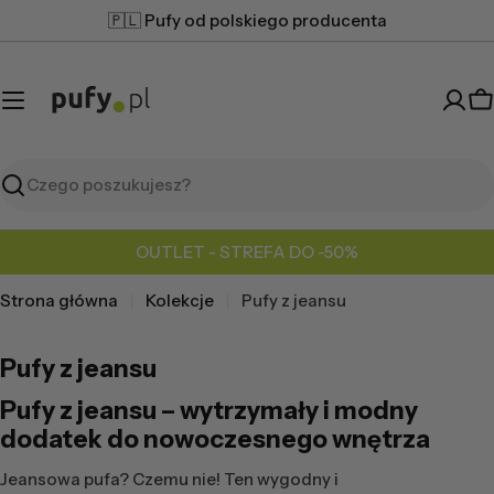
Przejdź
🇵🇱 Pufy od polskiego producenta
do
treści
K
Szukaj
OUTLET - STREFA DO -50%
Strona główna
Kolekcje
Pufy z jeansu
Pufy z jeansu
Pufy z jeansu – wytrzymały i modny
dodatek do nowoczesnego wnętrza
Jeansowa pufa? Czemu nie! Ten wygodny i