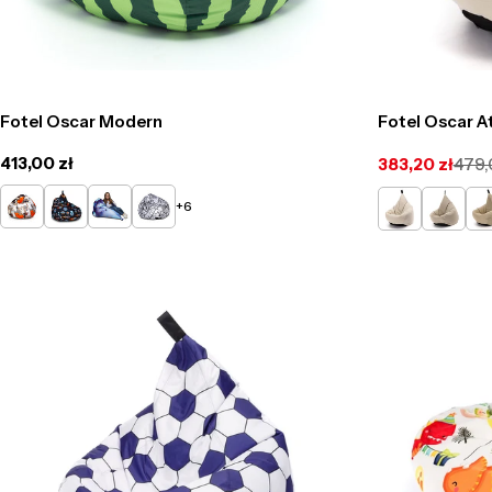
Fotel Oscar Modern
Fotel Oscar A
Cena
413,00 zł
383,20 zł
479,
Cena
Cena
regularna
promocyjna
regularna
DG42
DG40
DG52
DG48
Piaskowy
Kawowy
Ci
+6
8315
8008
be
00