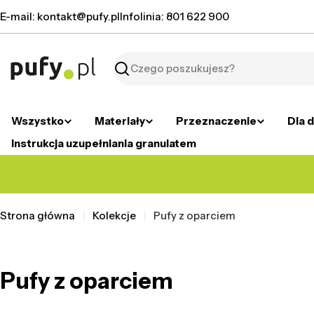
Przejdź
E-mail: kontakt@pufy.pl
Infolinia: 801 622 900
do
treści
Szukaj
Wszystko
Materiały
Przeznaczenie
Dla d
Instrukcja uzupełniania granulatem
Strona główna
Kolekcje
Pufy z oparciem
Pufy z oparciem