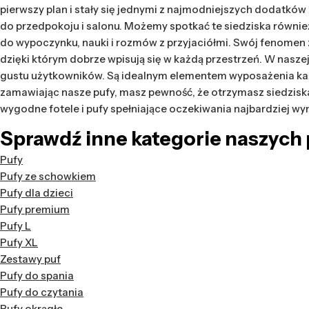
pierwszy plan i stały się jednymi z najmodniejszych dodatkó
do przedpokoju i salonu. Możemy spotkać te siedziska również
do wypoczynku, nauki i rozmów z przyjaciółmi. Swój fenomen
dzięki którym dobrze wpisują się w każdą przestrzeń. W nasze
gustu użytkowników. Są idealnym elementem wyposażenia każde
zamawiając nasze pufy, masz pewność, że otrzymasz siedziska
wygodne fotele i pufy spełniające oczekiwania najbardziej w
Sprawdź inne kategorie naszych p
Pufy
Pufy ze schowkiem
Pufy dla dzieci
Pufy premium
Pufy L
Pufy XL
Zestawy puf
Pufy do spania
Pufy do czytania
Pufy okrągłe