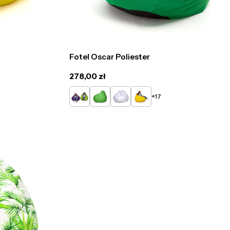
Fotel Oscar Poliester
Cena
278,00 zł
regularna
Limonkowy
Zielony
Biały
Żółty
+17