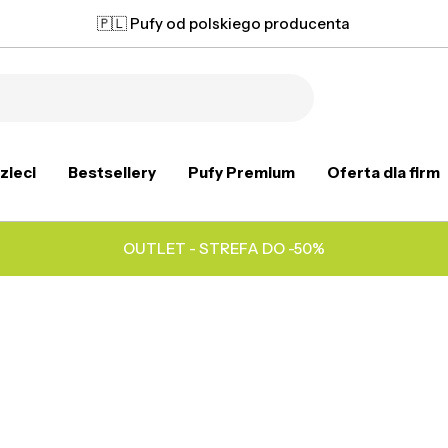
🇵🇱 Pufy od polskiego producenta
zieci
Bestsellery
Pufy Premium
Oferta dla firm
OUTLET - STREFA DO -50%