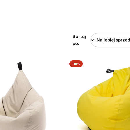
Sortuj
po:
-15%