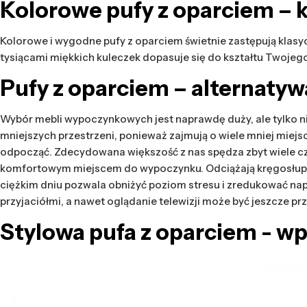
Kolorowe pufy z oparciem – 
Kolorowe i wygodne pufy z oparciem świetnie zastępują klasy
tysiącami miękkich kuleczek dopasuje się do kształtu Twojego 
Pufy z oparciem – alternatywa
Wybór mebli wypoczynkowych jest naprawdę duży, ale tylko ni
mniejszych przestrzeni, ponieważ zajmują o wiele mniej miej
odpocząć. Zdecydowana większość z nas spędza zbyt wiele cza
komfortowym miejscem do wypoczynku. Odciążają kręgosłup i 
ciężkim dniu pozwala obniżyć poziom stresu i zredukować napię
przyjaciółmi, a nawet oglądanie telewizji może być jeszcze pr
Stylowa pufa z oparciem - w