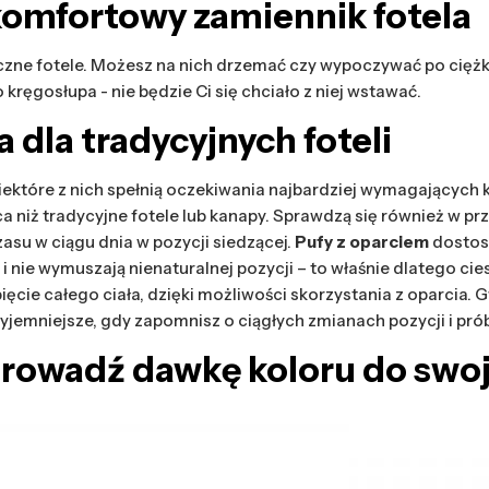
komfortowy zamiennik fotela
czne fotele. Możesz na nich drzemać czy wypoczywać po ciężk
kręgosłupa - nie będzie Ci się chciało z niej wstawać.
 dla tradycyjnych foteli
ektóre z nich spełnią oczekiwania najbardziej wymagających k
sca niż tradycyjne fotele lub kanapy. Sprawdzą się również 
su w ciągu dnia w pozycji siedzącej.
Pufy z oparciem
dostoso
nie wymuszają nienaturalnej pozycji – to właśnie dlatego ci
cie całego ciała, dzięki możliwości skorzystania z oparcia. G
zyjemniejsze, gdy zapomnisz o ciągłych zmianach pozycji i pró
prowadź dawkę koloru do swo