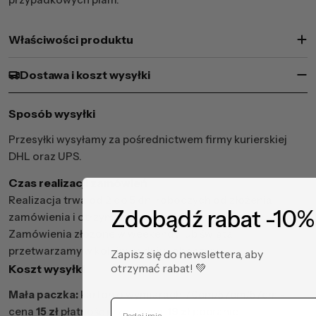
Właściwości produktu
Dostawa i koszt wysyłki
Sposób wysyłki
Przesyłki wysyłamy za pośrednictwem firmy kurierskiej
DHL oraz UPS.
Czas realizacji zamówień
Realizacja trwa od 2 do 5 dni roboczych od złożenia
Zdobądź rabat -10%
zamówienia i otrzymania płatności.
Zamówienia złożone w weekendy lub święta
przetwarzamy w kolejnym dniu roboczym.
Zapisz się do newslettera, aby
otrzymać rabat! ​💚
Koszt wysyłki
Mała paczka:
karton o wymiarach 70cm/57cm/57cm -
cena
15 zł
płatność przelewem,
19 zł
pobranie