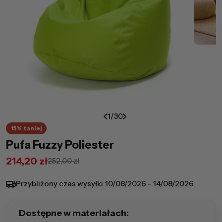
1
/
30
15%
taniej
Pufa Fuzzy Poliester
214,20 zł
252,00 zł
Cena
Cena
promocyjna
regularna
Przybliżony czas wysyłki
10/08/2026 - 14/08/2026
Dostępne w materiałach: