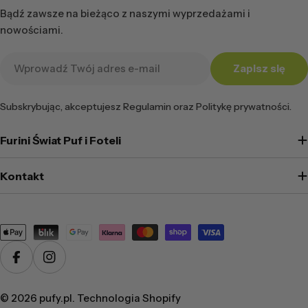
Bądź zawsze na bieżąco z naszymi wyprzedażami i
nowościami.
Adres
Zapisz się
e-
mail
Subskrybując, akceptujesz Regulamin oraz Politykę prywatności.
Furini Świat Puf i Foteli
Kontakt
Metody
płatności
Facebook
Instagram
© 2026
pufy.pl
. Technologia Shopify