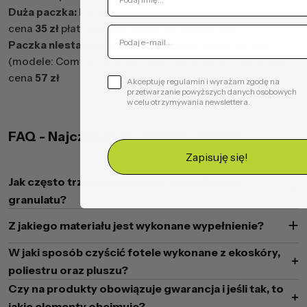
Duża paczka:
karton o wymiarach 120cm/60cm/60cm -
cena
35 zł
płatność przelewem,
40 zł
pobranie
Paczka niestandardowa:
opakowanie worek foliowy
(modele: Comfort, Hogan, Piłka Nożna XXXL, Noe, Maxi) -
cena
57 zł
Akceptuję regulamin i wyrażam zgodę na
przetwarzanie powyższych danych osobowych
w celu otrzymywania newslettera.
FAQ - Najczęściej zadawane pytania
Zapisuję się!
Jak często trzeba dokonywać uzupełnienia
granulatu?
Z jakiego materiału jest wykonane wypełnienie?
W jaki sposób czyścić fotele wykonane z ekoskóry,
poliestru oraz pluszu?
Czy na produkty obowiązuje gwarancja i jeśli tak, to
jakie elementy obejmuje?