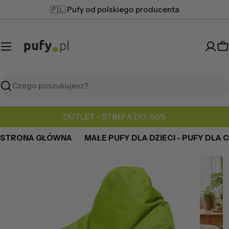
Przejdź
🇵🇱 Pufy od polskiego producenta
do
treści
K
Szukaj
OUTLET - STREFA DO -50%
STRONA GŁÓWNA
MAŁE PUFY DLA DZIECI - PUFY DLA 
Przejdź
do
informacji
o
produkcie