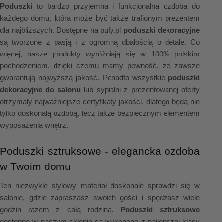
Poduszki
 to bardzo przyjemna i funkcjonalna ozdoba do 
każdego domu, która może być także trafionym prezentem 
dla najbliższych. Dostępne na pufy.pl 
poduszki dekoracyjne
są tworzone z pasją i z ogromną dbałością o detale. Co 
więcej, nasze produkty wyróżniają się w 100% polskim 
pochodzeniem, dzięki czemu mamy pewność, że zawsze 
gwarantują najwyższą jakość. Ponadto wszystkie 
poduszki 
dekoracyjne do salonu
 lub sypialni z prezentowanej oferty 
otrzymały najważniejsze certyfikaty jakości, dlatego będą nie 
tylko doskonałą ozdobą, lecz także bezpiecznym elementem 
wyposażenia wnętrz.
Poduszki sztruksowe - elegancka ozdoba 
w Twoim domu
Ten niezwykle stylowy materiał doskonale sprawdzi się w 
salonie, gdzie zapraszasz swoich gości i spędzasz wiele 
godzin razem z całą rodziną. 
Poduszki sztruksowe
dostępne w naszym sklepie są wykonane z najlepszej klasy 