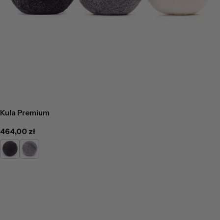
Kula Premium
Cena
464,00 zł
regularna
Grafit
Jasny
popiel