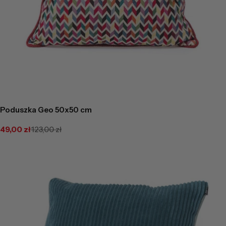
Poduszka Geo 50x50 cm
49,00 zł
123,00 zł
Cena
Cena
promocyjna
regularna