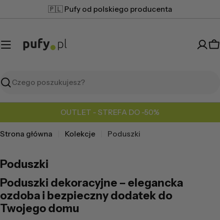
Przejdź
🇵🇱 Pufy od polskiego producenta
do
treści
K
Szukaj
OUTLET - STREFA DO -50%
Strona główna
Kolekcje
Poduszki
Poduszki
Poduszki dekoracyjne – elegancka
ozdoba i bezpieczny dodatek do
Twojego domu