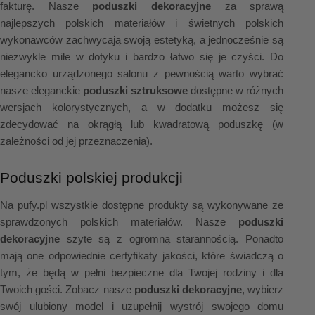
fakturę. Nasze 
poduszki dekoracyjne
 za sprawą 
najlepszych polskich materiałów i świetnych polskich 
wykonawców zachwycają swoją estetyką, a jednocześnie są 
niezwykle miłe w dotyku i bardzo łatwo się je czyści. Do 
elegancko urządzonego salonu z pewnością warto wybrać 
nasze eleganckie 
poduszki sztruksowe
 dostępne w różnych 
wersjach kolorystycznych, a w dodatku możesz się 
zdecydować na okrągłą lub kwadratową poduszkę (w 
zależności od jej przeznaczenia).
Poduszki polskiej produkcji
Na pufy.pl wszystkie dostępne produkty są wykonywane ze 
sprawdzonych polskich materiałów. Nasze 
poduszki 
dekoracyjne
 szyte są z ogromną starannością. Ponadto 
mają one odpowiednie certyfikaty jakości, które świadczą o 
tym, że będą w pełni bezpieczne dla Twojej rodziny i dla 
Twoich gości. Zobacz nasze 
poduszki dekoracyjne
, wybierz 
swój ulubiony model i uzupełnij wystrój swojego domu 