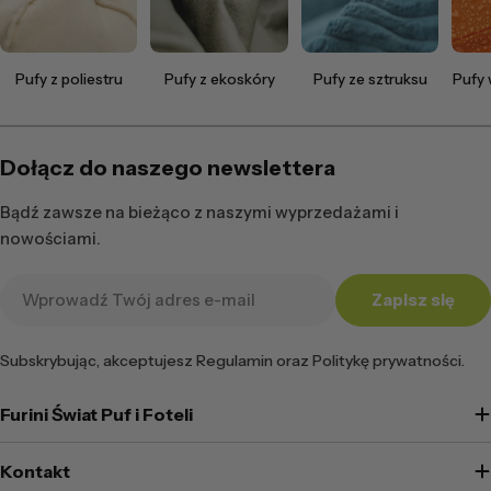
Pufy z poliestru
Pufy z ekoskóry
Pufy ze sztruksu
Pufy
Dołącz do naszego newslettera
Bądź zawsze na bieżąco z naszymi wyprzedażami i
nowościami.
Adres
Zapisz się
e-
mail
Subskrybując, akceptujesz Regulamin oraz Politykę prywatności.
Furini Świat Puf i Foteli
Kontakt