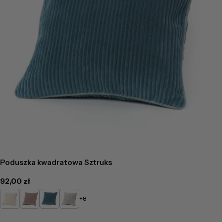
Poduszka kwadratowa Sztruks
Cena
92,00 zł
regularna
Kremowy
Pudrowy
Turkusowy
Popielaty
+8
róż